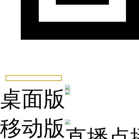
桌面版
移动版
直播点